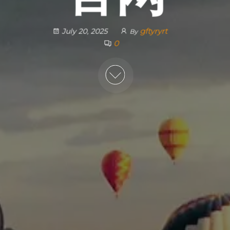
gftyryrt
July 20, 2025
By
0