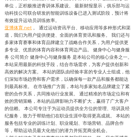
单位，正积极推进青训体系建设。 最新财报显示，俱乐部与运
动科技公司联合研发的智能训练设备已进入测试阶段，预计将
有效提升运动员训练效率。
亚博体育.net
。 通过运动资讯平台、移动应用等多种形式和渠
道，我们为用户提供便捷、全面的体育资讯和服务。 我们还与
多家体育赛事和体育品牌建立了战略合作关系，为用户提供更
多专业、优质的体育内容和体育周边产品。 健身中心与健身服
务 公司简介 健身中心与健身服务 是本站公司的核心业务之一。
本站采用最新的科技手段，结合市场需求，为客户提供创新和
高效的解决方案。 本站的团队由经验丰富的专业人士组成，他
们深知市场趋势和客户需求，以确保每一款产品和服务都能达
到最高标准。 在市场推广方面，本站与多家知名品牌建立了紧
密的合作关系，共同推动行业发展。 通过精准的市场定位和有
效的营销策略，本站的品牌影响力不断扩大，赢得了广大客户
的信赖。 本公司专注于为运动员提供全方位的管理、培训及经
纪服务，致力于帮助他们在职业生涯中取得更高成就。 本站的
服务包括专业的训练计划、职业规划、市场营销、品牌合作
等，帮助运动员最大化他们的潜力并拓宽商业机会。