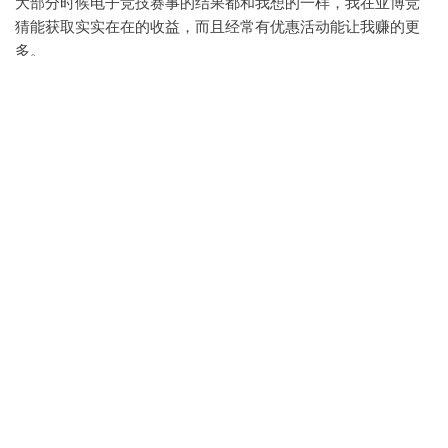
大部分时候电子竞技赛事的结果都和我想的一样，我在亚博竞
猜能获取实实在在的收益，而且经常有优惠活动能让我赚的更
多。
将32支球队分为8组，每组4支，并在双循环赛中互相比赛。 八
名小组优胜者和八名亚军进入淘汰赛阶段，最终阶段将在5月下
旬或6月初进行决赛。 由于不同球队存在客观上的实力差距，为
了使得博弈更加公平，让强势方进行让球后进行比较的盘口，
即”亚洲盘”。
Yabo亚博官方网站
cns-yabo.com
以专业品质赢得全球
用户信赖，提供丰富多样的体育赛事、真人娱乐、电子竞技、
棋牌游戏等娱乐内容。 亚博Yabo为您提供娱乐游戏平台,包括
足球、篮球、网球、游泳等各种体育项目的新闻、赛事直播和
数据分析。 亚博体育是一家领先的体育娱乐和在线博彩平台，
致力于为用户提供丰富的体育赛事和博彩体验。 作为一个全球
性的品牌，亚博体育提供多种多样的服务，涵盖了足球、篮
球、网球、冰球等各类体育项目，以及虚拟体育、电子竞技等
新兴领域。 无论是传统体育爱好者还是电竞迷，亚博体育都能
够满足不同用户的需求。
在今年的WTA赛事中，斯瓦泰克与本西奇在一场紧张激烈的半