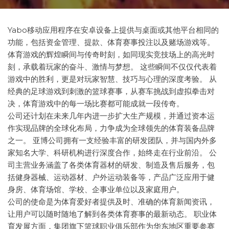
Yabo移动应用程序在安卓设备上提供与桌面或其他平台相同的
功能，包括资金管理、提款、体育赛事投注以及赌场游戏等。
体育游戏的辉煌瞬间与传奇时刻，如同现实竞技场上的高光时
刻，承载着玩家的奋斗、激情与梦想。 这些瞬间不仅仅代表着
游戏中的胜利，更是对玩家智慧、技巧与心理的深度考验。 从
经典的足球游戏到刺激的篮球赛事，从赛车挑战到虚拟拳击对
决，体育游戏中的每一场比赛都可能成就一段传奇。
公司还计划在未来几年内进一步扩大生产规模，并通过资本运
作实现品牌的全球化布局，力争成为全球领先的体育装备品牌
之一。 亚博公司拥有一支经验丰富的研发团队，并与国内外多
家知名大学、科研机构进行深度合作，始终走在行业前沿。 公
司主营业务涵盖了各类体育器材的研发、制造及售后服务，包
括健身器械、运动器材、户外运动装备等，产品广泛应用于健
身房、体育场馆、学校、企事业单位以及家庭用户。
公司的使命是为体育爱好者提供及时、准确的体育新闻资讯，
让用户可以随时随地了解到各类体育赛事的最新动态。 职业体
育发展方面，集团旗下篮球职业俱乐部作为华东地区重要参赛