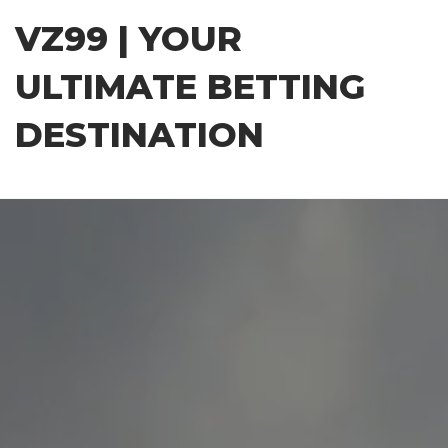
Skip
VZ99 | YOUR
to
the
ULTIMATE BETTING
content
DESTINATION